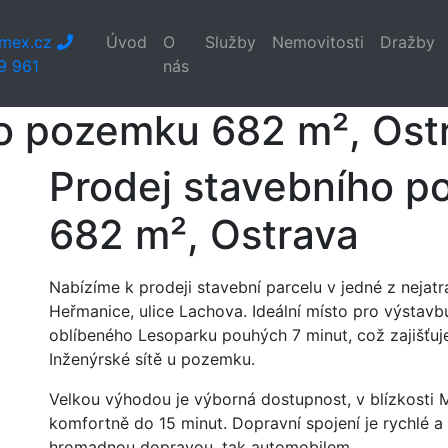
mex.cz
Úvod
O
Služby
Nemovitosti
Dražby
9 961
nás
ho pozemku 682 m², Ost
Prodej stavebního 
682 m², Ostrava
Nabízíme k prodeji stavební parcelu v jedné z nejatra
Heřmanice, ulice Lachova. Ideální místo pro výsta
oblíbeného Lesoparku pouhých 7 minut, což zajišťuje
Inženýrské sítě u pozemku.
Velkou výhodou je výborná dostupnost, v blízkosti 
komfortně do 15 minut. Dopravní spojení je rychlé 
hromadnou dopravou, tak automobilem.