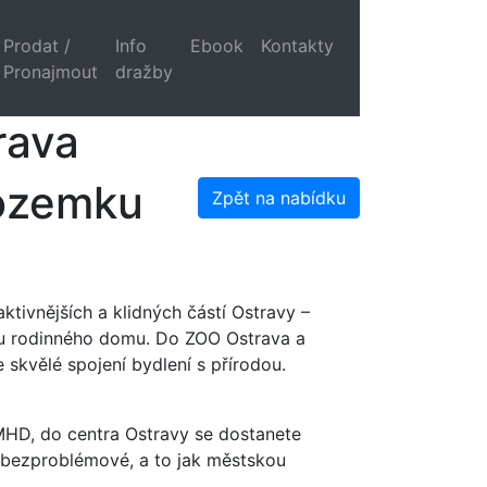
Prodat /
Info
Ebook
Kontakty
Pronajmout
dražby
rava
pozemku
Zpět na nabídku
ktivnějších a klidných částí Ostravy –
vbu rodinného domu. Do ZOO Ostrava a
 skvělé spojení bydlení s přírodou.
MHD, do centra Ostravy se dostanete
a bezproblémové, a to jak městskou