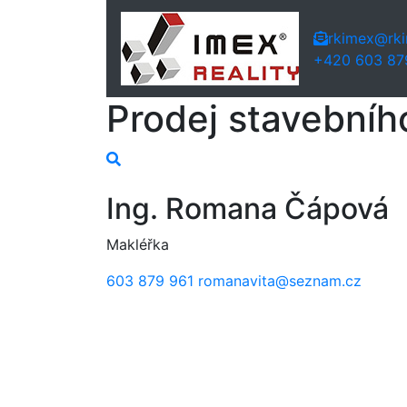
rkimex@rki
+420 603 87
Prodej stavební
Ing. Romana Čápová
Makléřka
603 879 961
romanavita@seznam.cz