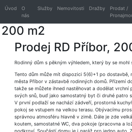
Úvod
O
Služby
Nemovitosti
Dražby
Prodat /
nás
Pronajmo
, 200 m2
Prodej RD Příbor, 2
Rodinný dům s pěkným výhledem, který by se mohl
Tento dům může mít dispozici 5(6)+1 po dostavbě, na
města Příbor v zástavbě rodinných domů. Přízemí do
takže se můžete ihned nastěhovat a dodělat vrchní 
svých snů, buď jako samostatný byt či druhé patro s 
V první podlaží se nachází zádveří, prostorná kuchyň
pokoj se vstupem na velkou terasu. Obývacímu prost
správnou atmosféru hlavně v zimě. Dále je zde vel
koutem, samostatné WC, dva pokoje (pracovna a ložn
podkroví. Součástí domu je i garáž pro jedno auto. 