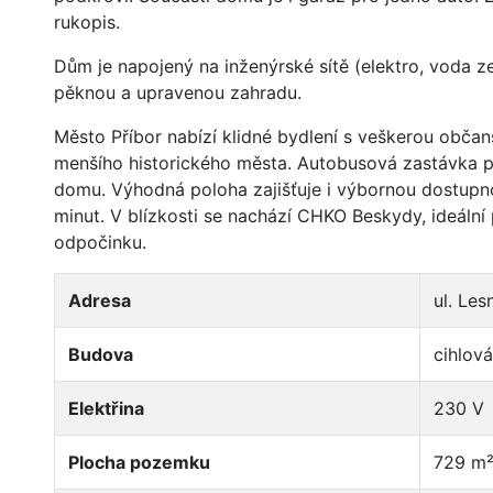
rukopis.
Dům je napojený na inženýrské sítě (elektro, voda ze
pěknou a upravenou zahradu.
Město Příbor nabízí klidné bydlení s veškerou obča
menšího historického města. Autobusová zastávka pří
domu. Výhodná poloha zajišťuje i výbornou dostupn
minut. V blízkosti se nachází CHKO Beskydy, ideální 
odpočinku.
Adresa
ul. Les
Budova
cihlová
Elektřina
230 V
Plocha pozemku
729 m