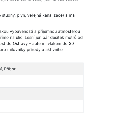
 studny, plyn, veřejná kanalizace) a má
nskou vybaveností a příjemnou atmosférou
mo na ulici Lesní jen pár desítek metrů od
ost do Ostravy – autem i vlakem do 30
pro milovníky přírody a aktivního
ní, Příbor
²