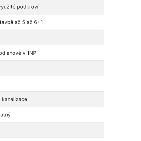
využité podkroví
tavbě až 5 až 6+1
²
podlahové v 1NP
á kanalizace
atný