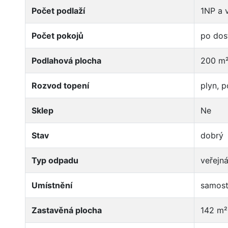
Počet podlaží
1NP a 
Počet pokojů
po dos
Podlahová plocha
200 m
Rozvod topení
plyn, 
Sklep
Ne
Stav
dobrý
Typ odpadu
veřejn
Umístnění
samost
Zastavěná plocha
142 m²