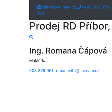
rkimex@rkimex.cz
+420 603 879
961
Prodej RD Příbor
Ing. Romana Čápová
Makléřka
603 879 961
romanavita@seznam.cz