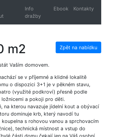
Info
Ebook
Kontakty
ut
dražby
00 m2
Zpět na nabídku
 stát Vaším domovem.
chází se v příjemné a klidné lokalitě
mu o dispozici 3+1 je v pěkném stavu,
patro (využité podkroví) přesně podle
ložnicemi a pokoji pro děti.
, na kterou navazuje jídelní kout a obývací
oru dominuje krb, který navodí tu
ká koupelna s rohovou vanou a sprchovacím
ice), technická místnost a vstup do
Zbylé části domu čekají jen na Váš osobní